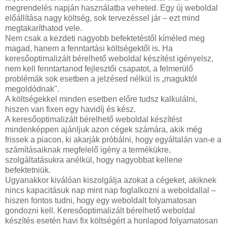
megrendelés napján használatba veheted. Egy új weboldal
előállítása nagy költség, sok tervezéssel jár – ezt mind
megtakaríthatod vele.
Nem csak a kezdeti nagyobb befektetéstől kíméled meg
magad, hanem a fenntartási költségektől is. Ha
keresőoptimalizált bérelhető weboldal készítést igényelsz,
nem kell fenntartanod fejlesztői csapatot, a felmerülő
problémák sok esetben a jelzésed nélkül is „maguktól
megoldódnak".
A költségekkel minden esetben előre tudsz kalkulálni,
hiszen van fixen egy havidíj és kész.
A keresőoptimalizált bérelhető weboldal készítést
mindenképpen ajánljuk azon cégek számára, akik még
frissek a piacon, ki akarják próbálni, hogy egyáltalán van-e a
számításaiknak megfelelő igény a termékükre,
szolgáltatásukra anélkül, hogy nagyobbat kellene
befektetniük.
Ugyanakkor kiválóan kiszolgálja azokat a cégeket, akiknek
nincs kapacitásuk nap mint nap foglalkozni a weboldallal –
hiszen fontos tudni, hogy egy weboldalt folyamatosan
gondozni kell. Keresőoptimalizált bérelhető weboldal
készítés esetén havi fix költségért a honlapod folyamatosan