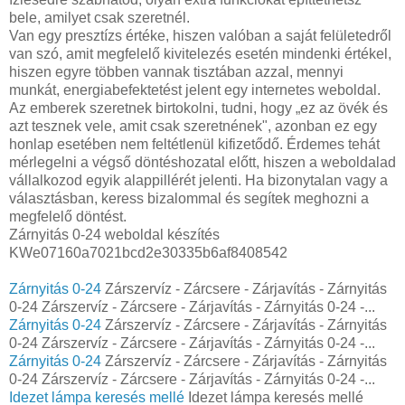
bele, amilyet csak szeretnél.
Van egy presztízs értéke, hiszen valóban a saját felületedről
van szó, amit megfelelő kivitelezés esetén mindenki értékel,
hiszen egyre többen vannak tisztában azzal, mennyi
munkát, energiabefektetést jelent egy internetes weboldal.
Az emberek szeretnek birtokolni, tudni, hogy „ez az övék és
azt tesznek vele, amit csak szeretnének", azonban ez egy
honlap esetében nem feltétlenül kifizetődő. Érdemes tehát
mérlegelni a végső döntéshozatal előtt, hiszen a weboldalad
vállalkozod egyik alappillérét jelenti. Ha bizonytalan vagy a
választásban, keress bizalommal és segítek meghozni a
megfelelő döntést.
Zárnyitás 0-24 weboldal készítés
KWe07160a7021bcd2e30335b6af8408542
Zárnyitás 0-24
Zárszervíz - Zárcsere - Zárjavítás - Zárnyitás
0-24 Zárszervíz - Zárcsere - Zárjavítás - Zárnyitás 0-24 -...
Zárnyitás 0-24
Zárszervíz - Zárcsere - Zárjavítás - Zárnyitás
0-24 Zárszervíz - Zárcsere - Zárjavítás - Zárnyitás 0-24 -...
Zárnyitás 0-24
Zárszervíz - Zárcsere - Zárjavítás - Zárnyitás
0-24 Zárszervíz - Zárcsere - Zárjavítás - Zárnyitás 0-24 -...
Idezet lámpa keresés mellé
Idezet lámpa keresés mellé