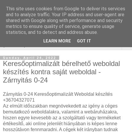
This site uses cookies from Google to deliver its services
Keresőmarketing : redőny
and to analyze traffic. Your IP address and user-agent are
shared with Google along with performance and security
javítás
metrics to ensure quality of service, generate usage
statistics, and to detect and address abuse.
LEARN MORE
GOT IT
▼
Sunday, April 24, 2022
Keresőoptimalizált bérelhető weboldal
készítés kontra saját weboldal -
Zárnyitás 0-24
Zárnyitás 0-24 Keresőoptimalizált Weboldal készítés
+36704327071
Az elmúlt időszakban megnövekedett az igény a céges
bemutatkozó weboldalakra, valamint a webáruházakra,
hiszen egyre kevesebb az a szolgáltató vagy termékeket
értékesítő, aki online jelenlét hiányában is képes lenne
hosszútávon fennmaradni. A cégek két irányban tudnak