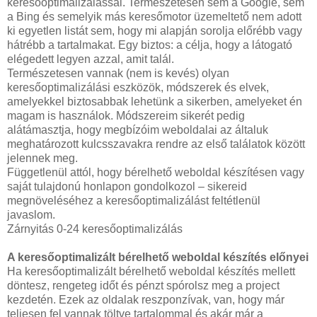
keresőoptimalizálással. Természetesen sem a Google, sem
a Bing és semelyik más keresőmotor üzemeltető nem adott
ki egyetlen listát sem, hogy mi alapján sorolja előrébb vagy
hátrébb a tartalmakat. Egy biztos: a célja, hogy a látogató
elégedett legyen azzal, amit talál.
Természetesen vannak (nem is kevés) olyan
keresőoptimalizálási eszközök, módszerek és elvek,
amelyekkel biztosabbak lehetünk a sikerben, amelyeket én
magam is használok. Módszereim sikerét pedig
alátámasztja, hogy megbízóim weboldalai az általuk
meghatározott kulcsszavakra rendre az első találatok között
jelennek meg.
Függetlenül attól, hogy bérelhető weboldal készítésen vagy
saját tulajdonú honlapon gondolkozol – sikereid
megnöveléséhez a keresőoptimalizálást feltétlenül
javaslom.
Zárnyitás 0-24 keresőoptimalizálás
A keresőoptimalizált bérelhető weboldal készítés előnyei
Ha keresőoptimalizált bérelhető weboldal készítés mellett
döntesz, rengeteg időt és pénzt spórolsz meg a project
kezdetén. Ezek az oldalak reszponzívak, van, hogy már
teljesen fel vannak töltve tartalommal és akár már a