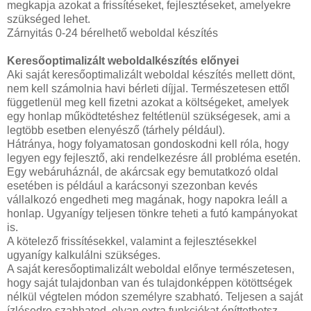
megkapja azokat a frissítéseket, fejlesztéseket, amelyekre
szükséged lehet.
Zárnyitás 0-24 bérelhető weboldal készítés
Keresőoptimalizált weboldalkészítés előnyei
Aki saját keresőoptimalizált weboldal készítés mellett dönt,
nem kell számolnia havi bérleti díjjal. Természetesen ettől
függetlenül meg kell fizetni azokat a költségeket, amelyek
egy honlap működtetéshez feltétlenül szükségesek, ami a
legtöbb esetben elenyésző (tárhely például).
Hátránya, hogy folyamatosan gondoskodni kell róla, hogy
legyen egy fejlesztő, aki rendelkezésre áll probléma esetén.
Egy webáruháznál, de akárcsak egy bemutatkozó oldal
esetében is például a karácsonyi szezonban kevés
vállalkozó engedheti meg magának, hogy napokra leáll a
honlap. Ugyanígy teljesen tönkre teheti a futó kampányokat
is.
A kötelező frissítésekkel, valamint a fejlesztésekkel
ugyanígy kalkulálni szükséges.
A saját keresőoptimalizált weboldal előnye természetesen,
hogy saját tulajdonban van és tulajdonképpen kötöttségek
nélkül végtelen módon személyre szabható. Teljesen a saját
ízlésedre szabhatod, olyan extra funkciókat építtethetsz