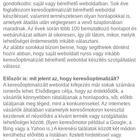
gondolkodni: saját vagy bérelhető weboldalban. Sok éve
foglalkozom keresőoptimalizált bérelhető weboldal
készítéssel, valamint természetesen olyan honlapokkal is,
amelyek átadás után véglegesen a vevő tulajdonában
maradnak. Az évek során több 100 bemutatkozó honlapot és
webáruházat adtam át sikeresen, így jól látom, mikor, melyik
lehetőséget érdemesebb inkább választani.
Az alábbi sorokkal bízom benne, hogy segíthetek döntést
hozni abban, hogy saját weboldalt nyiss vagy inkább
keresőoptimalizált bérelhető weboldal készítés szolgáltatást
válassz.
Először is: mit jelent az, hogy keresőoptimalizált?
A keresőoptimalizált weboldal kifejezés már sokak számára
ismerős lehet. Elsődleges célja, hogy az érdeklődők, a
vásárlók könnyebben rátaláljanak a honlapodra, sőt, előbb
találjanak meg téged, mint a konkurenseket. Az internetes
vásárlók általában valamelyik keresőmotoron keresztül
kezdenek el nézelődni a kívánt termék vagy szolgáltatás
lehetőségei között. (Ilyen keresőmotor például a Google, a
Bing vagy a Yahoo is.) A keresési találatok között két módon
kerülhetsz előrébb a listában: fizetett hirdetéssel vagy