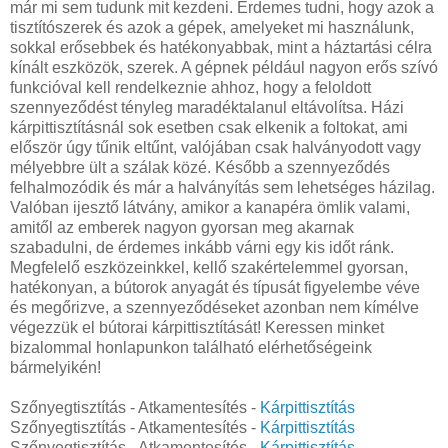
már mi sem tudunk mit kezdeni. Érdemes tudni, hogy azok a
tisztítószerek és azok a gépek, amelyeket mi használunk,
sokkal erősebbek és hatékonyabbak, mint a háztartási célra
kínált eszközök, szerek. A gépnek például nagyon erős szívó
funkcióval kell rendelkeznie ahhoz, hogy a feloldott
szennyeződést tényleg maradéktalanul eltávolítsa. Házi
kárpittisztításnál sok esetben csak elkenik a foltokat, ami
először úgy tűnik eltűnt, valójában csak halványodott vagy
mélyebbre ült a szálak közé. Később a szennyeződés
felhalmozódik és már a halványítás sem lehetséges házilag.
Valóban ijesztő látvány, amikor a kanapéra ömlik valami,
amitől az emberek nagyon gyorsan meg akarnak
szabadulni, de érdemes inkább várni egy kis időt ránk.
Megfelelő eszközeinkkel, kellő szakértelemmel gyorsan,
hatékonyan, a bútorok anyagát és típusát figyelembe véve
és megőrizve, a szennyeződéseket azonban nem kímélve
végezzük el bútorai kárpittisztítását! Keressen minket
bizalommal honlapunkon található elérhetőségeink
bármelyikén!
Szőnyegtisztítás - Atkamentesítés -
Kárpittisztítás
Szőnyegtisztítás - Atkamentesítés -
Kárpittisztítás
Szőnyegtisztítás - Atkamentesítés -
Kárpittisztítás