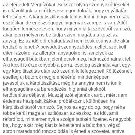
az elégedett Megbízókat. Sokszor olyan szennyeződéseket
is eltávolítunk, amiről kevesen gondolnák, hogy egyáltalán
lehetséges. A kárpittisztításnak fontos tudni, hogy nem csak
esztétikai, de egészségügyi, higiéniai szerepe is van. Attól
függően természetesen, hogy milyen fajta szövetről van szó,
akár igen mélyen is be tudja szívni magába a koszt az
anyag. Ez az idő előrehaladtával nem csak csúnya, de akár
fertőző is lehet. A beivódott szennyeződés mellett szót kell
ejteni azokról az allergén anyagokról is, amelyek az
elhanyagolt bútokban jelenhetnek meg, halmozódhatnak fel.
Aki kicsit is érzékenyebb a porra, esetleg asztmája van, egy-
egy kárpittisztítás után szó szerint fellélegezhet! Költözésnél,
esetleg új bútorok megjelenésénél mindenképpen
javasoljuk a kárpittisztítást, még ha annyira nem is tűnik
elhanyagoltnak a berendezés, higiéniai okokból,
fertőtlenítés céljával. Muszáj szót ejtenünk arról, miért nem
érdemes házipraktikákkal próbálkozni, különösen ha
kárpittisztításról van szó. Sajnos az egy dolog, hogy néha
többe kerül maga a tisztítószer, az eszköz, az idő, amit
ráfordított, mint amennyit a szolgáltatásért fizetne. A nagyobb
baj, hogy akár még kárt is lehet tenni a bútorban, végső
soron maradandó roncsolódás is érheti a szövetet, amivel