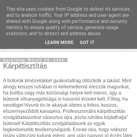
This site uses cookies from Google to deliver its services
Keresőmarketing : redőny
and to analyze traffic. Your IP address and user-agent are
shared with Google along with performance and security
javítás
metrics to ensure quality of service, generate usage
statistics, and to detect and address abuse.
LEARN MORE
GOT IT
▼
Saturday, March 26, 2022
Kárpittisztítás
A bútorok kinézetükkel gyakorlatilag öltöztetik a lakást. Mint
ahogy koszos ruhában is kellemetlenül érezzük magunkat,
ha boltba vagy más közösségi helyre kell menni, úgy a
bútorok elhanyagoltsága is hasonló érzetet kelt. Főleg, ha
vendéget hívunk és le akarjuk ültetni a foltos, koszos,
elszennyeződött kanapéra. Professzionális kárpittisztítás
szolgáltatásunkat választva újra „tiszta ruhába bújtathatja"
bútorait! Kárpittisztítás szolgáltatásunk az egyik
legkedvesebb tevékenységünk. Ennek oka, hogy sokszor
óriási változást tudunk elérni, ami után nagyon jó érzés látni