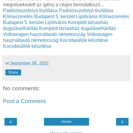
megnövekedett az igény a céges bemutatkozó...
Padlóösszefolyó tisztítása
Padlóösszefolyó tisztítása
Klímaszerelés Budapest 5. kerület Lipótváros
Klímaszerelés
Budapest 5. kerület Lipótváros
Komplett társasház
duguláselhárítás
Komplett társasház duguláselhárítás
Volkswagen használtautó németország
Volkswagen
használtautó németország
Kocsibeállók készítése
Kocsibeállók készítése
at
September 06, 2022
Share
No comments:
Post a Comment
‹
›
Home
View web version