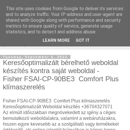
This site uses cookies from Google to deliver its services
Keresőmarketing : redőny
and to analyze traffic. Your IP address and user-agent are
shared with Google along with performance and security
javítás
metrics to ensure quality of service, generate usage
statistics, and to detect and address abuse.
LEARN MORE
GOT IT
▼
Tuesday, September 6, 2022
Keresőoptimalizált bérelhető weboldal
készítés kontra saját weboldal -
Fisher FSAI-CP-90BE3 Comfort Plus
klímaszerelés
Fisher FSAI-CP-90BE3 Comfort Plus klímaszerelés
Keresőoptimalizált Weboldal készítés +36704327071
Az elmúlt időszakban megnövekedett az igény a céges
bemutatkozó weboldalakra, valamint a webáruházakra,
hiszen egyre kevesebb az a szolgáltató vagy termékeket
értékesítő, aki online jelenlét hiányában is képes lenne