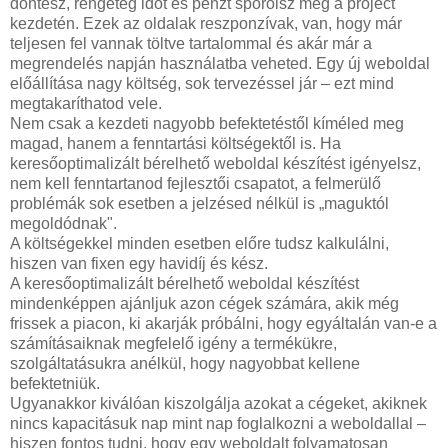
döntesz, rengeteg időt és pénzt spórolsz meg a project
kezdetén. Ezek az oldalak reszponzívak, van, hogy már
teljesen fel vannak töltve tartalommal és akár már a
megrendelés napján használatba veheted. Egy új weboldal
előállítása nagy költség, sok tervezéssel jár – ezt mind
megtakaríthatod vele.
Nem csak a kezdeti nagyobb befektetéstől kíméled meg
magad, hanem a fenntartási költségektől is. Ha
keresőoptimalizált bérelhető weboldal készítést igényelsz,
nem kell fenntartanod fejlesztői csapatot, a felmerülő
problémák sok esetben a jelzésed nélkül is „maguktól
megoldódnak".
A költségekkel minden esetben előre tudsz kalkulálni,
hiszen van fixen egy havidíj és kész.
A keresőoptimalizált bérelhető weboldal készítést
mindenképpen ajánljuk azon cégek számára, akik még
frissek a piacon, ki akarják próbálni, hogy egyáltalán van-e a
számításaiknak megfelelő igény a termékükre,
szolgáltatásukra anélkül, hogy nagyobbat kellene
befektetniük.
Ugyanakkor kiválóan kiszolgálja azokat a cégeket, akiknek
nincs kapacitásuk nap mint nap foglalkozni a weboldallal –
hiszen fontos tudni, hogy egy weboldalt folyamatosan