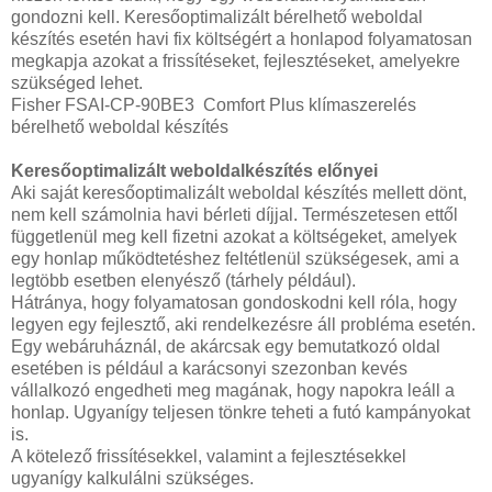
gondozni kell. Keresőoptimalizált bérelhető weboldal
készítés esetén havi fix költségért a honlapod folyamatosan
megkapja azokat a frissítéseket, fejlesztéseket, amelyekre
szükséged lehet.
Fisher FSAI-CP-90BE3 Comfort Plus klímaszerelés
bérelhető weboldal készítés
Keresőoptimalizált weboldalkészítés előnyei
Aki saját keresőoptimalizált weboldal készítés mellett dönt,
nem kell számolnia havi bérleti díjjal. Természetesen ettől
függetlenül meg kell fizetni azokat a költségeket, amelyek
egy honlap működtetéshez feltétlenül szükségesek, ami a
legtöbb esetben elenyésző (tárhely például).
Hátránya, hogy folyamatosan gondoskodni kell róla, hogy
legyen egy fejlesztő, aki rendelkezésre áll probléma esetén.
Egy webáruháznál, de akárcsak egy bemutatkozó oldal
esetében is például a karácsonyi szezonban kevés
vállalkozó engedheti meg magának, hogy napokra leáll a
honlap. Ugyanígy teljesen tönkre teheti a futó kampányokat
is.
A kötelező frissítésekkel, valamint a fejlesztésekkel
ugyanígy kalkulálni szükséges.