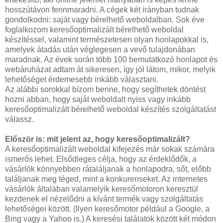
hosszútávon fennmaradni. A cégek két irányban tudnak
gondolkodni: saját vagy bérelhető weboldalban. Sok éve
foglalkozom keresőoptimalizált bérelhető weboldal
készítéssel, valamint természetesen olyan honlapokkal is,
amelyek átadás után véglegesen a vevő tulajdonában
maradnak. Az évek során több 100 bemutatkozó honlapot és
webáruházat adtam át sikeresen, így jól látom, mikor, melyik
lehetőséget érdemesebb inkább választani.
Az alábbi sorokkal bízom benne, hogy segíthetek döntést
hozni abban, hogy saját weboldalt nyiss vagy inkább
keresőoptimalizált bérelhető weboldal készítés szolgáltatást
válassz.
Először is: mit jelent az, hogy keresőoptimalizált?
A keresőoptimalizált weboldal kifejezés már sokak számára
ismerős lehet. Elsődleges célja, hogy az érdeklődők, a
vásárlók könnyebben rátaláljanak a honlapodra, sőt, előbb
találjanak meg téged, mint a konkurenseket. Az internetes
vásárlók általában valamelyik keresőmotoron keresztül
kezdenek el nézelődni a kívánt termék vagy szolgáltatás
lehetőségei között. (Ilyen keresőmotor például a Google, a
Bing vagy a Yahoo is.) A keresési találatok között két módon