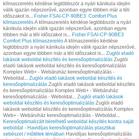
klímaszerelés kérdése legtöbbször a nyári kánikula idején
válik igazán népszerűvé, azonban egyre többen már a téli
időszakot is...
Fisher FSAI-CP-90BE3 Comfort Plus
klímaszerelés
A klímaszerelés kérdése legtöbbször a nyári
kánikula idején válik igazán népszerűvé, azonban egyre
többen már a téli időszakot is...
Fisher FSAI-CP-90BE3
Comfort Plus klímaszerelés
A klímaszerelés kérdése
legtöbbször a nyári kánikula idején válik igazán népszerűvé,
azonban egyre többen már a téli időszakot is...
Zuglói eladó
lakások weboldal készítés és keresőoptimalizálás
Zuglói
eladó lakások weboldal készítés és keresőoptimalizálás
Komplex Web+ - Webáruház keresőoptimalizálás -
Weboldal...
Zuglói eladó lakások weboldal készítés és
keresőoptimalizálás
Zuglói eladó lakások weboldal készítés
és keresőoptimalizálás Komplex Web+ - Webáruház
keresőoptimalizálás - Weboldal...
Zuglói eladó lakások
weboldal készítés és keresőoptimalizálás
Zuglói eladó
lakások weboldal készítés és keresőoptimalizálás Komplex
Web+ - Webáruház keresőoptimalizálás - Weboldal...
Keresőoptimalizált bérelhető weboldal készítés kontra saját
weboldal - Havidíjas keresőoptimalizálás plasztikai
sebészet / műtétek témában
Havidíjas keresőoptimalizálás