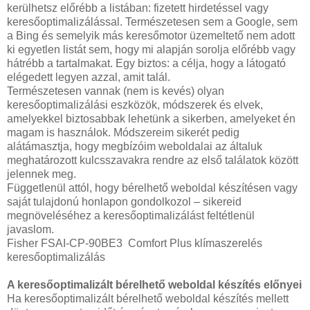
kerülhetsz előrébb a listában: fizetett hirdetéssel vagy
keresőoptimalizálással. Természetesen sem a Google, sem
a Bing és semelyik más keresőmotor üzemeltető nem adott
ki egyetlen listát sem, hogy mi alapján sorolja előrébb vagy
hátrébb a tartalmakat. Egy biztos: a célja, hogy a látogató
elégedett legyen azzal, amit talál.
Természetesen vannak (nem is kevés) olyan
keresőoptimalizálási eszközök, módszerek és elvek,
amelyekkel biztosabbak lehetünk a sikerben, amelyeket én
magam is használok. Módszereim sikerét pedig
alátámasztja, hogy megbízóim weboldalai az általuk
meghatározott kulcsszavakra rendre az első találatok között
jelennek meg.
Függetlenül attól, hogy bérelhető weboldal készítésen vagy
saját tulajdonú honlapon gondolkozol – sikereid
megnöveléséhez a keresőoptimalizálást feltétlenül
javaslom.
Fisher FSAI-CP-90BE3 Comfort Plus klímaszerelés
keresőoptimalizálás
A keresőoptimalizált bérelhető weboldal készítés előnyei
Ha keresőoptimalizált bérelhető weboldal készítés mellett