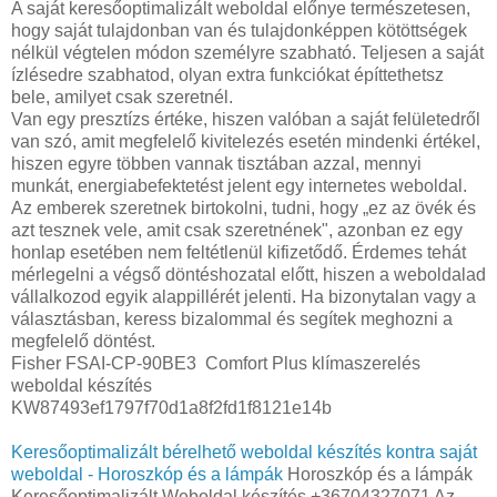
A saját keresőoptimalizált weboldal előnye természetesen,
hogy saját tulajdonban van és tulajdonképpen kötöttségek
nélkül végtelen módon személyre szabható. Teljesen a saját
ízlésedre szabhatod, olyan extra funkciókat építtethetsz
bele, amilyet csak szeretnél.
Van egy presztízs értéke, hiszen valóban a saját felületedről
van szó, amit megfelelő kivitelezés esetén mindenki értékel,
hiszen egyre többen vannak tisztában azzal, mennyi
munkát, energiabefektetést jelent egy internetes weboldal.
Az emberek szeretnek birtokolni, tudni, hogy „ez az övék és
azt tesznek vele, amit csak szeretnének", azonban ez egy
honlap esetében nem feltétlenül kifizetődő. Érdemes tehát
mérlegelni a végső döntéshozatal előtt, hiszen a weboldalad
vállalkozod egyik alappillérét jelenti. Ha bizonytalan vagy a
választásban, keress bizalommal és segítek meghozni a
megfelelő döntést.
Fisher FSAI-CP-90BE3 Comfort Plus klímaszerelés
weboldal készítés
KW87493ef1797f70d1a8f2fd1f8121e14b
Keresőoptimalizált bérelhető weboldal készítés kontra saját
weboldal - Horoszkóp és a lámpák
Horoszkóp és a lámpák
Keresőoptimalizált Weboldal készítés +36704327071 Az