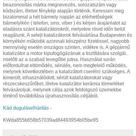
beazonosítás márka megnevezés, sorozatszám vagy
kódszám, illetve fénykép alapján történik. Keressen meg
bizalommal a hét bármely napján az elérhetőségek
bármelyikén ( telefon, sms, viber ) és kérjen árajánlatot az
eladásra szánt katalizátorokról, melyekre rövid időn belül
reagálunk. A selejt katalizátorok felvásárlása Budapesten és
környékén működik azonnali készpénz fizetéssel, nagyobb
mennyiség esetén országos szinten, vidékre is. A gépjármű
katalizátor a motor kipufogógázának a tisztítására szolgál,
mielőtt az a szabad levegőbe jutna. Használat során
előfordulhat eltömődés, sérülés, nem megfelelő működés,
melynek következtében a katalizátort cserélni szükséges. A
kimerült, elhasználódott, sérült katalizátorokat vagy
részecskeszűrőket, illetve katalizátor kerámia törmeléket
felvásároljuk, melynek célja azok feldolgozó üzemekbe
történő továbbítása újrahasznosítás céljából.
Kád duguláselhárítás
-
KWda855b658b57039ad84493954b05be95