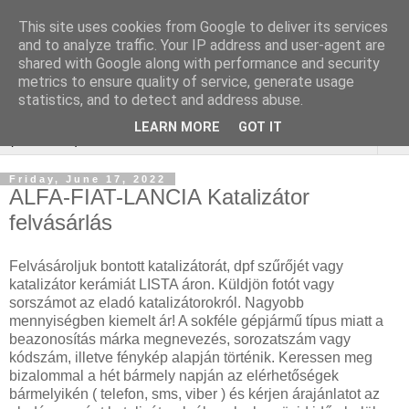
This site uses cookies from Google to deliver its services
Keresőmarketing : redőny
and to analyze traffic. Your IP address and user-agent are
shared with Google along with performance and security
javítás
metrics to ensure quality of service, generate usage
statistics, and to detect and address abuse.
LEARN MORE
GOT IT
▼
Friday, June 17, 2022
ALFA-FIAT-LANCIA Katalizátor
felvásárlás
Felvásároljuk bontott katalizátorát, dpf szűrőjét vagy
katalizátor kerámiát LISTA áron. Küldjön fotót vagy
sorszámot az eladó katalizátorokról. Nagyobb
mennyiségben kiemelt ár! A sokféle gépjármű típus miatt a
beazonosítás márka megnevezés, sorozatszám vagy
kódszám, illetve fénykép alapján történik. Keressen meg
bizalommal a hét bármely napján az elérhetőségek
bármelyikén ( telefon, sms, viber ) és kérjen árajánlatot az