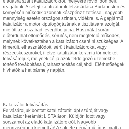
eladásra szánt katalizátorokról, melyekre rövid időn belül
reagálunk. A selejt katalizátorok felvásárlása Budapesten és
környékén működik azonnali készpénz fizetéssel, nagyobb
mennyiség esetén országos szinten, vidékre is. A gépjármű
katalizátor a motor kipufogógázának a tisztítására szolgál,
mielőtt az a szabad levegőbe jutna. Használat során
előfordulhat eltömődés, sérülés, nem megfelelő működés,
melynek következtében a katalizátort cserélni szükséges. A
kimerült, elhasználódott, sérült katalizátorokat vagy
részecskeszűrőket, illetve katalizátor kerámia törmeléket
felvásároljuk, melynek célja azok feldolgozó üzemekbe
történő továbbítása újrahasznosítás céljából. Elérhetőségek
hívhatók a hét bármely napján.
Katalizátor felvásárlás
Felvásároljuk bontott katalizátorát, dpf szűrőjét vagy
katalizátor kerámiát LISTA áron. Küldjön fotót vagy
sorszámot az eladó katalizátorokról. Nagyobb
mennyiségben kiemelt ár! A sokféle gépjármű típus miatt a